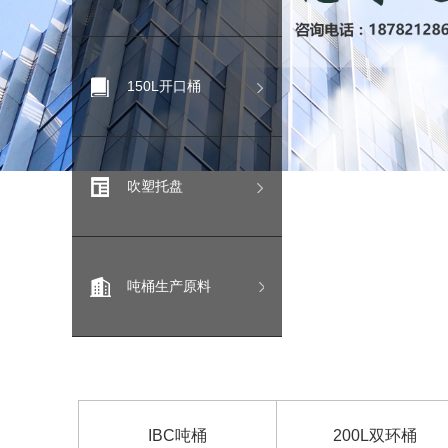
150L开口桶
吹塑托盘
吨桶生产原料
IBC吨桶
200L双环桶