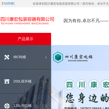
主站
[切换]
欢迎来到四川康宏包装容器有限公司！因为有你，卓尔不凡
因为有你,卓尔不凡—
产品展示
IBC吨桶
200L双环桶
125L开口桶