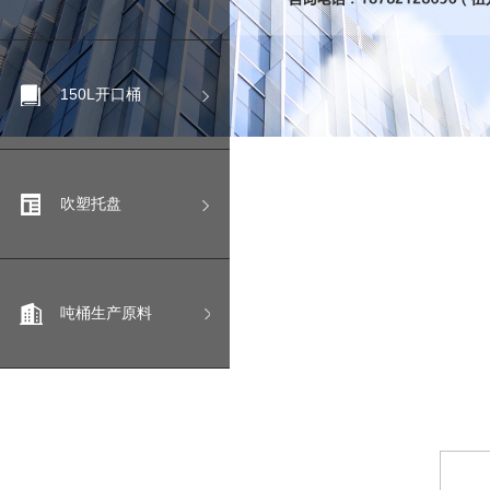
150L开口桶
吹塑托盘
吨桶生产原料